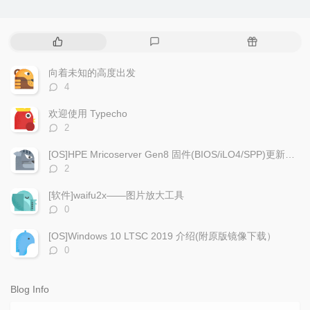
P
L
R
o
a
a
p
t
n
向着未知的高度出发
u
e
d
评
4
l
s
o
论
a
t
m
数：
欢迎使用 Typecho
r
c
a
评
2
a
o
r
论
r
数：
m
t
[OS]HPE Mricoserver Gen8 固件(BIOS/iLO4/SPP)更新&汉化
t
m
i
评
2
i
e
c
论
数：
c
n
l
[软件]waifu2x——图片放大工具
l
t
e
评
0
e
论
s
s
数：
s
[OS]Windows 10 LTSC 2019 介绍(附原版镜像下载）
评
0
论
数：
Blog Info