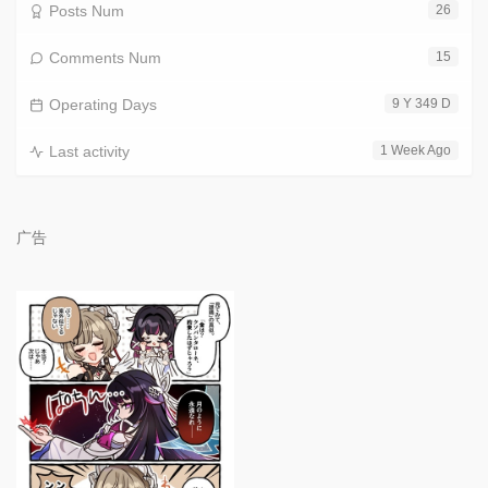
Posts Num
26
Comments Num
15
Operating Days
9 Y 349 D
Last activity
1 Week Ago
广告