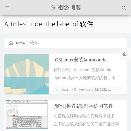
祖熙 博客
Articles under the label of 软件
Home
软件
[OS]Linux安装Ananconda
软件介绍：Anaconda包括Conda、
Python以及一大堆安装好的包，比
如：numpy、pandas等。conda是一
Jose
February 22, 2022
No com
个开源的包、环境管理器，可以用于
在同一个机器上安装不同版本的软件
[软件]推荐2款打字练习软件
包及其依赖，并能够在不同的环境之
前言现在移动端输入变得越来越多，
间切换。软件官...
在手机上输入没有任何门槛而且打字