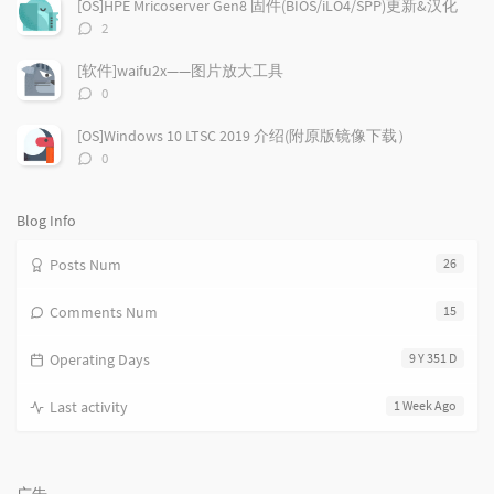
r
m
t
[OS]HPE Mricoserver Gen8 固件(BIOS/iLO4/SPP)更新&汉化
t
m
i
评
2
i
e
c
论
数：
c
n
l
[软件]waifu2x——图片放大工具
l
t
e
评
0
e
论
s
s
数：
s
[OS]Windows 10 LTSC 2019 介绍(附原版镜像下载）
评
0
论
数：
Blog Info
Posts Num
26
Comments Num
15
Operating Days
9 Y 351 D
Last activity
1 Week Ago