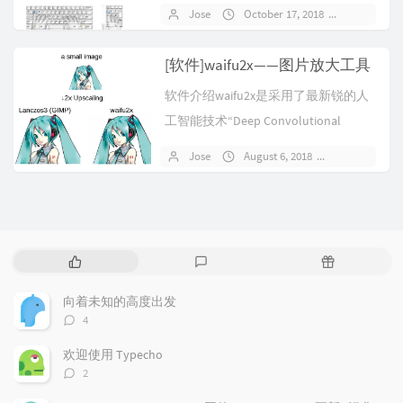
的效率也很高。绝大多数的输入法提
Jose
October 17, 2018
No comm
供词语联想，云词库等，甚至还有语
音可以替代打字。————练习打字真
[软件]waifu2x——图片放大工具
的有必要吗？工作时聊天软件上的沟
软件介绍waifu2x是采用了最新锐的人
通速度、发送邮件的速度、编写文档
工智能技术“Deep Convolutional
的速度，...
Neural Networks”开发的网络服务。人
Jose
August 6, 2018
No commen
工智能就会将噪点和锯齿的部分进行
补充，生成新的图，同时还可以去除
噪点。做3Dmax的小伙伴可以...
P
L
R
o
a
a
p
t
n
向着未知的高度出发
u
e
d
评
4
l
s
o
论
a
t
m
数：
欢迎使用 Typecho
r
c
a
评
2
a
o
r
论
数：