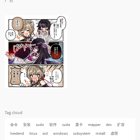
广告
Tag cloud
命令
安装
sudo
软件
cuda
显卡
mapper
dev
扩容
lvextend
linux
wsl
windows
subsystem
install
虚荣