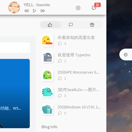
YELL
新
- Naomile
1
YELL
Naomile
P
L
R
2
時雨
川嶋あい
o
a
a
p
t
n
向着未知的高度出发
3
ISI
Duca
u
e
d
评
4
l
s
o
4
側にいて (Remaster)
阿部真央
论
a
数：
t
m
欢迎使用 Typecho
5
灼耀の内声-Inclusion Inner Light-
r
c
a
评
2
a
Lily
o
r
论
6
私は雨
シド
数：
r
m
t
[OS]HPE Mricoserver Gen8 固件(BIOS/iLO4/SPP)更新&汉化
7
あやとり
諫山実生
t
m
i
评
2
i
论
e
c
8
月光
鬼束ちひろ
数：
c
n
l
[软件]waifu2x——图片放大工具
9
プレイス・オブ・ピリオド
諫山実生
l
t
e
评
0
论
e
s
s
10
Ta-lila ~boku wo mitsukete~
数：
s
[OS]Windows 10 LTSC 2019 介绍(附原版镜像下载）
Windows Subsystem for Linux（WSL）是一项在Windows操作系统上运行Linux应用程序的功能。WSL提供了一个Linux环境，让开发人员可以在Windows操作系统上使用Linux命令行工具和开发工具。...
ナナムジカ
评
0
论
数：
Blog Info