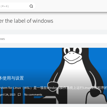
er the label of windows
ows
L基本使用与设置
pril 24, 2023
No comments