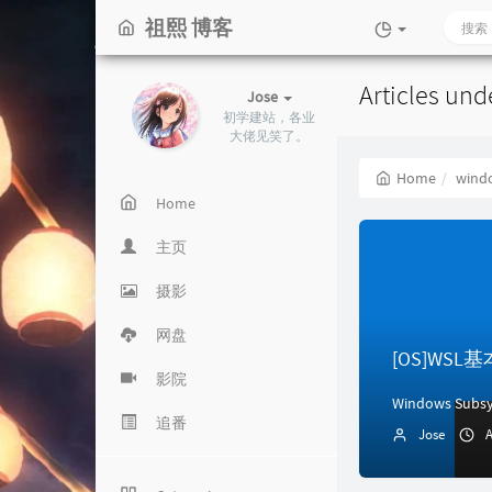
祖熙 博客
Articles und
Jose
初学建站，各业
大佬见笑了。
Home
wind
Home
主页
摄影
网盘
[OS]WS
影院
追番
Jose
A