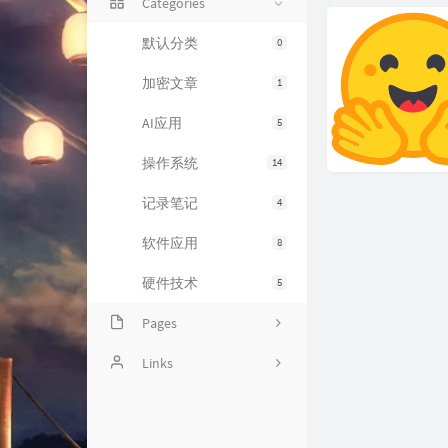
Categories
默认分类
0
加密文章
1
AI应用
5
操作系统
14
记录笔记
4
软件应用
8
硬件技术
5
Pages
个人动态
Links
追番列表
季风
关于本站
零散坑