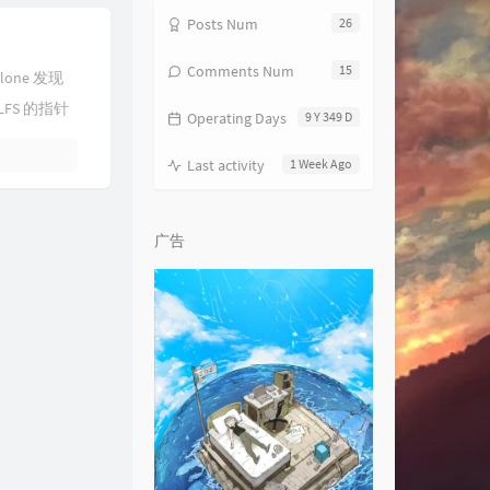
Posts Num
26
Comments Num
15
one 发现
FS 的指针
Operating Days
9 Y 349 D
Last activity
1 Week Ago
广告